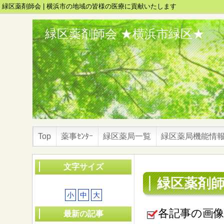
緑区薬剤師会 | 横浜市の地域の皆様の医療に貢献いたします
緑区薬剤師会 ★横浜市緑区★
Top
薬事ｾﾝﾀｰ
緑区薬局一覧
緑区薬局機能情
文字サイズ
緑区薬剤
小
中
大
各記事の画像
最新の記事